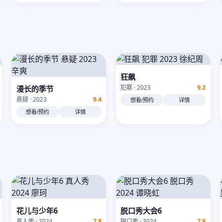
狂飙
犯罪 · 2023
9.2
漫长的季节
悬疑 · 2023
9.4
想看/预约
详情
想看/预约
详情
花儿与少年6
脱口秀大会6
真人秀 · 2024
7.8
脱口秀 · 2024
7.9