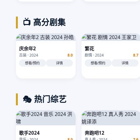
📺 高分剧集
庆余年2
繁花
古装 · 2024
8.0
剧情 · 2024
8.7
想看/预约
详情
想看/预约
详情
🎭 热门综艺
歌手2024
奔跑吧12
音乐 · 2024
8.0
真人秀 · 2024
7.6