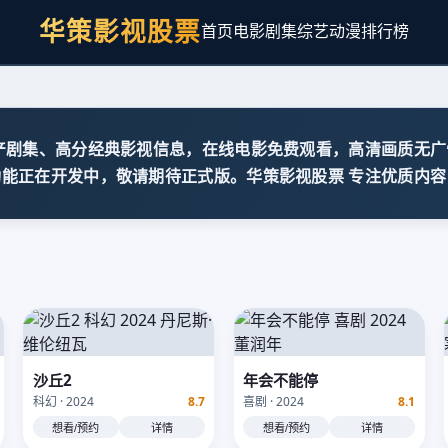
华策影视股票
首页
电影
剧集
综艺
动漫
排行榜
产剧集、高分经典影视信息，在线电影免费观看，高清画质无
能正在开发中，敬请期待正式版。华策影视股票 专注优质内
沙丘2
年会不能停
科幻 · 2024
8.7
喜剧 · 2024
8.1
想看/预约
详情
想看/预约
详情