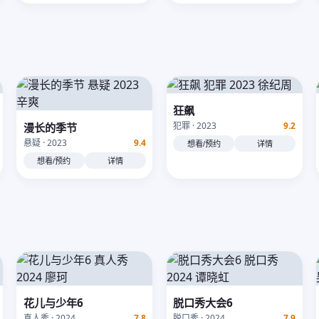
狂飙
犯罪 · 2023
9.2
漫长的季节
悬疑 · 2023
9.4
想看/预约
详情
想看/预约
详情
花儿与少年6
脱口秀大会6
真人秀 · 2024
7.8
脱口秀 · 2024
7.9